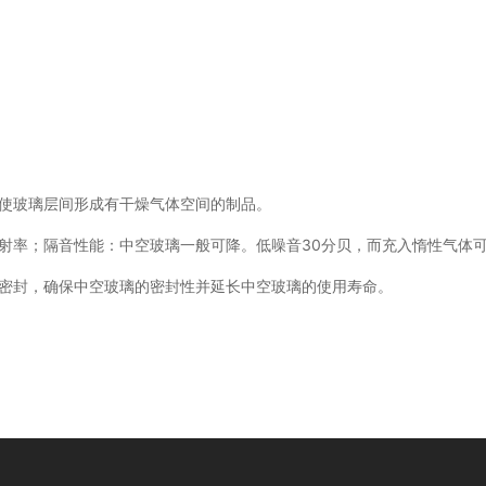
使玻璃层间形成有干燥气体空间的制品。
射率；隔音性能：中空玻璃一般可降。低噪音30分贝，而充入惰性气体
密封，确保中空玻璃的密封性并延长中空玻璃的使用寿命。