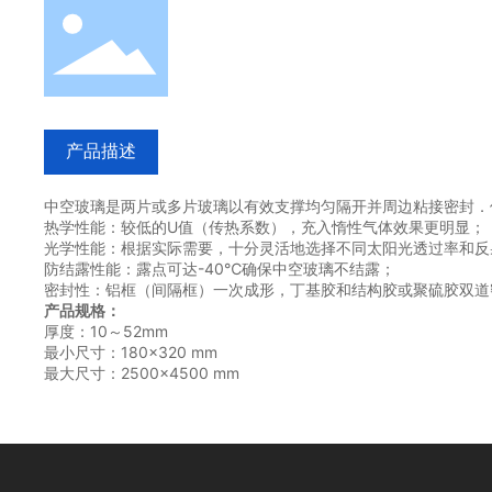
产品描述
中空玻璃是两片或多片玻璃以有效支撑均匀隔开并周边粘接密封．
热学性能：较低的U值（传热系数），充入惰性气体效果更明显；
光学性能：根据实际需要，十分灵活地选择不同太阳光透过率和反
防结露性能：露点可达-40℃确保中空玻璃不结露；
密封性：铝框（间隔框）一次成形，丁基胶和结构胶或聚硫胶双道
产品规格：
厚度：10～52mm
最小尺寸：180×320 mm
最大尺寸：2500×4500 mm