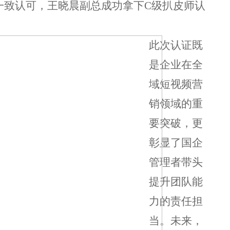
一致认可，王晓晨副总成功拿下C级扒皮师认
此次认证既
是企业在全
域短视频营
销领域的重
要突破，更
彰显了国企
管理者带头
提升团队能
力的责任担
当。未来，