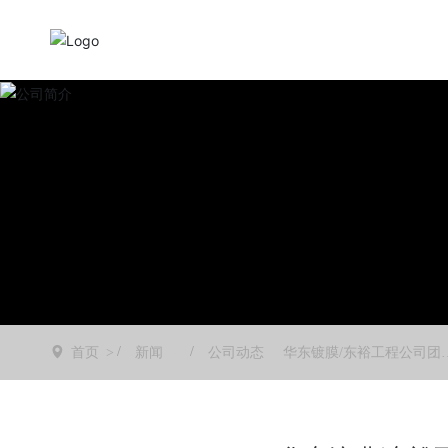
首页
新闻
公司动态
华东镀膜/东裕工程公司团
斩获全域营销认证 国企数
化转型再添新动能