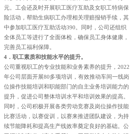
元。
工会
还及时开展职工医疗互助及女职工特病保
险活动，
帮助生病职工办理相关理赔报销手续，其
中
参加
职工
医疗互助活动
390
。同时，公司还组织
全体员工
等进行了全面体检，确保员工身体健康，
完善员工福利保障。
4
．职工素质和技能水平的提升。
公司重视职工的专业技能和业务素养的提升，
2022
年公司层面开展
80
多项
培训，
有效推动
车间一线岗
位操作技能培训和职能部门
的
自主业务培训
能力的
提升
，
促进公司
整体培训水平和培训效果
的提高
。
同时，
公司
积极开展各类劳动竞赛及岗位操作技能
比赛活动，以赛促训，以赛来推进团队建设，为持
续节能降耗和提高生产线效率奠定良好的基础。公