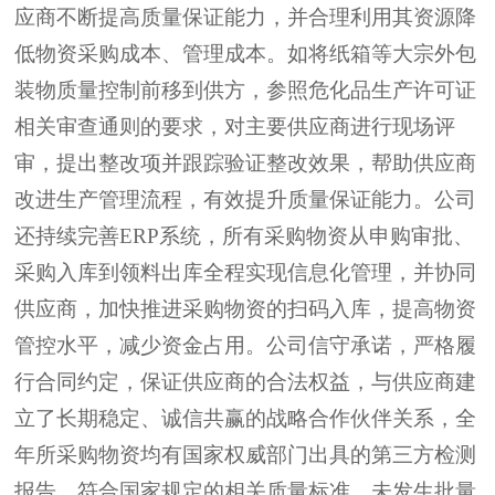
应商不断提高质量保证能力，并合理利用其资源降
低物资采购成本、管理成本。如将纸箱等大宗外包
装物质量控制前移到供方，
参照
危化品
生产许可证
相关
审查通则的要求，对主要供应商进行现场评
审，提出整改项并
跟踪
验证整改效果，
帮助
供应商
改进生产管理流程，有效
提升
质量保证能力
。公司
还
持续完善
ERP
系统，
所有采购物资从申购审批、
采购入库到领料出库全程实现信息化管理，
并
协同
供应商，加快推进采购物资
的
扫码入库
，
提高物资
管控水平，减少资金占用
。公司
信守承诺，
严格履
行合同约定，保证供应商的合法权益，与供应商建
立了长期稳定
、
诚信共赢的战略合作伙伴关系，
全
年所采购物资均有国家权威部门出具的第三方检测
报告，符合国家规定的相关质量标准，未发生批量