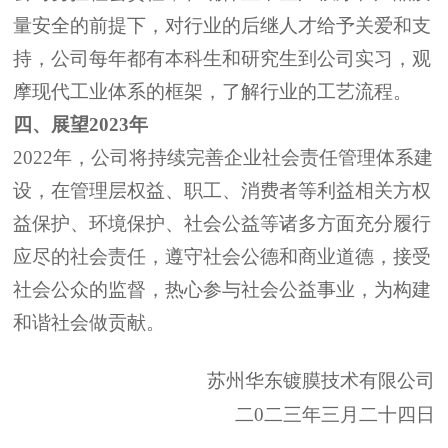
量安全的前提下，
对
行业
的后继人才给予关爱和支
持，公司每年都有本科生和研究生到
公司
实习，观
摩现代工业体系的框架，了解
行业
的工艺流程。
四
、展望
2023
年
2022
年，公司将持续完善企业社会责任管理体系建
设，在
管理层
权益、职工、消费者等利益相关方权
益保护、环境保护、社会公益等诸多方面充分履行
应尽的社会责任，遵守社会公德和商业道德，接受
社会公众的监督，热心参与社会公益事业，为构建
和谐社会做贡献。
苏州华东镀膜技术有限公司
二
0
二
三
年
三
月二十
四
日