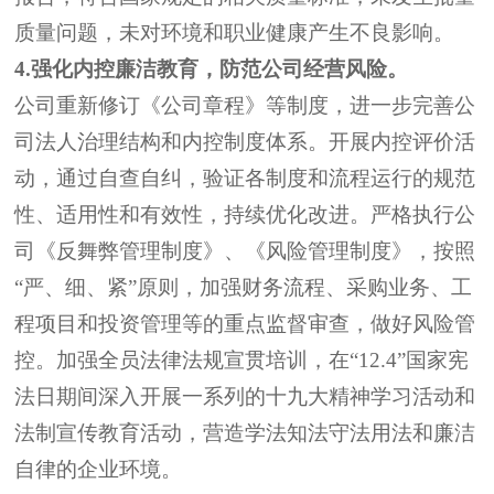
质量问题，未对环境和职业健康产生不良影响
。
4.
强化
内控
廉
洁教育，
防范
公司经营
风险。
公司重新修订《公司章程》
等制度
，进一步完善公
司法人治理结构和内控制度体系。开展内控评价活
动，通过自查自纠，验证各制度和流程运行的规范
性、适用性和有效性，
持续优化
改进。严格执行公
司《反舞弊管理制度》、《风险管理制度》，按照
“
严、细、紧
”
原则，加强财务
流程
、采购业务
、
工
程项目
和投资管理
等的重点监督审查，
做好风险管
控。加强全员法律法规宣贯培训，在
“12.4”
国家宪
法日期间深入开展一系列的十九大精神学习活动和
法制宣传教育活动，营造学法知法守法用法和廉洁
自律的
企业
环境。