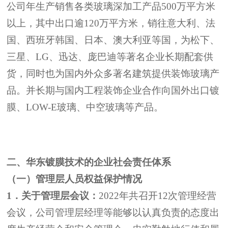
公司年生产销售各类玻璃深加工产品
500
万平方米
以上，其中出口逾
120
万平方米，销往意大利、法
国、西班牙韩国、日本、澳大利亚等国，为松下、
三星、
LG
、迅达、庞巴迪等著名企业长期配套供
货，同时也为国内外众多著名建筑提供装饰玻璃产
品。并长期与国内工程装饰企业合作向国外出口镀
膜、
LOW-E
玻璃、中空玻璃等产品。
二、华东镀膜技术的企业社会责任体系
（一）
管理层人员
权益保护情况
1
．
关于
管理层会议
：
2022
年共召开
12
次
管理经营
会议
，公司
管理层经理等
能够以认真负责的态度出