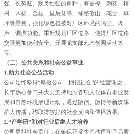
强、长势旺、观赏性强的树种，
有香樟、刺葵、榕
树、木棉、金桂、皇后葵等。
修整假山、花台、草
坪等景
观
，强化绿色植被对厂区环境的隔尘、吸
声、调温功能。重新规划厂区道路，使得厂区
道路
交通更加便利安全。开展党支部艺术创园活动等
等。
（二）公共关系和社会公益事业
1.
助力社会公益活动
公司始终坚持
“
厚报
公司
，回报社会
”
的经营理念，
长年热心参与并大力支持地方各项文化体育事业发
展
和自然环境治理活动
，通过微信、微博等新媒体
扩大传播，均取得较好的社会反响和传播效果。
2.
“产学研”和对
行
业后继人才培养
公司勇担社会责任，在确保正常生产秩序和产品质