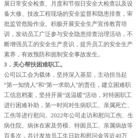
展日常安全检查、月度和节假日安全大检查以及设
备大修、技改工程现场的安全监督
和隐患排查，
审
批监
管
危险作业
。
积极开展安全生产宣传教育培
训
，发动员工广泛参与安全隐患排查治理活动，不
断增强
员工
的
安全
生产
意识，
提升
员工的安全生产
素
养
，
有效
预防
和扼制
安全事故发生。
3
．关心帮扶困难
职
工
。
公司以工会为载体，坚持深入基层，主动
担当起
“第一知情人”和“第一求助人”的责任，建立困难职
工信息档案，坚持开展“送温暖”活动，
对特困职工
进行
困难补助，第一时间对生病职工、亲属死亡、
工伤等进行慰问
。
2022
年公司走访和慰问工伤、生
病住院、病休在家
及
劳模、特困员工
、亲属病故
等
百多次，共计发放员工生日款和慰问金等
近
4
0
万