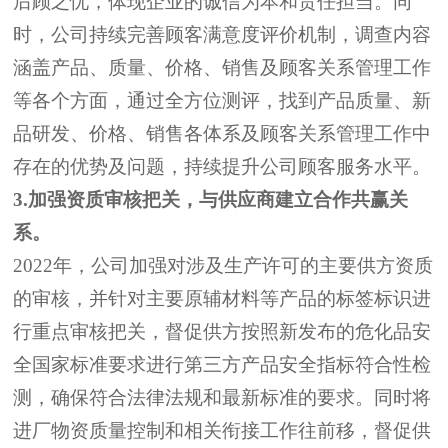
后顾之忧，
体现企业的诚信
为本
和责任担当。同
时，公司持续完善顾客满意度评价机制，调查内容
涵盖产品、质量、价格、销售及顾客关系管理工作
等各个方面，通过全方位测评，找到产品质量、新
品研发、价格、销售各体系及顾客关系管理工作中
存在的优势及问题，
持续
提升公司顾客服务水平。
3
.
加强资质审核把关，与供应商
建立合作共
赢
关
系。
2022
年，公司加强
对
涉及生产许可的主要供方资质
的
审核
，并
针对主要原辅材料等产品的标签标识进
行
重点
审核把关，督促供方
按照新发布的
危化品
安
全国家标准要求进行第三方产品安全指标符合性检
测
，确保符合法律法规
和最新标准
的要求。
同时
将
进厂物资质量控制和相关衔接工作往前移，督促供