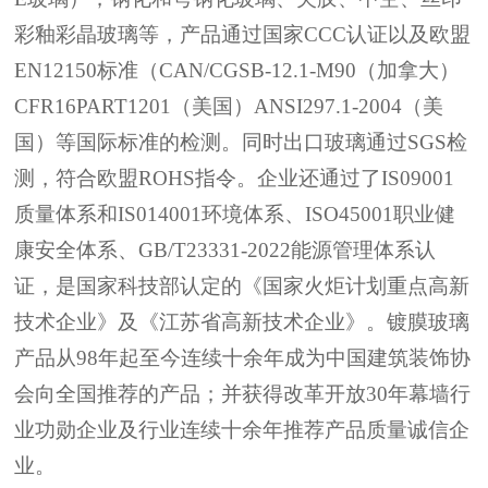
彩釉彩晶玻璃等，产品通过国家
CCC
认证以及欧盟
EN12150
标准（
CAN/CGSB-12.1-M90
（加拿大）
CFR16PART1201
（美国）
ANSI297.1-2004
（美
国）等国际标准的检测。同时出口玻璃通过
SGS
检
测，符合欧盟
ROHS
指令。企业还通过了
IS09001
质量体系和
IS014001
环境体系
、
ISO45001
职业健
康安全体系
、
GB/T23331-
2022
能源管理体系
认
证，是国家科技部认定的《国家火炬计划重点高新
技术企业》及《江苏省高新技术企业》。镀膜玻璃
产品从
98
年起至今连续十余年成为中国建筑装饰协
会向全国推荐的产品；并获得改革开放
30
年幕墙行
业功勋企业及行业连续十余年推荐产品质量诚信企
业。