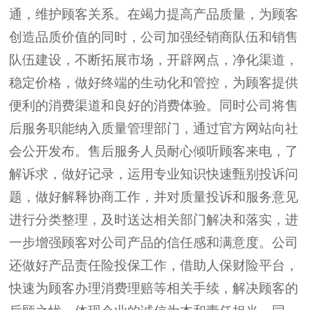
通
，
维护顾客关系。
在竭力提高产品质量，为顾客
创造品质价值的同时，公司加强经销商队伍和销售
队伍建设，不断拓展市场，开辟网点，净化渠道，
稳定价格，做好终端的生动化和管控，为顾客提供
便利的消费渠道和良好的消费体验。同时公司将售
后服务职能纳入质量管理部门，
通过官方网站向社
会公开发布。
售后服务人员耐心
倾听顾客
来电
，了
解诉求，做好记录，
运用专业知识快速甄别投诉问
题，
做好
解释协商
工作
，并对质量投诉和服务意见
进行分类整理，
及时送达相关部门解决和落实
，
进
一步
增强顾客对公司产品的信任感和满意度。公司
还
做好产品责任险投保工作，借助人保财险平台，
快速
为顾客办理
消费理赔
等相关手续
，
解决顾客的